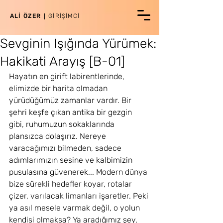
|
ALİ ÖZER
GİRİŞİMCİ
Sevginin Işığında Yürümek:
Hakikati Arayış [B-01]
Hayatın en girift labirentlerinde, 
elimizde bir harita olmadan 
yürüdüğümüz zamanlar vardır. Bir 
şehri keşfe çıkan antika bir gezgin 
gibi, ruhumuzun sokaklarında 
plansızca dolaşırız. Nereye 
varacağımızı bilmeden, sadece 
adımlarımızın sesine ve kalbimizin 
pusulasına güvenerek... Modern dünya 
bize sürekli hedefler koyar, rotalar 
çizer, varılacak limanları işaretler. Peki 
ya asıl mesele varmak değil, o yolun 
kendisi olmaksa? Ya aradığımız şey, 