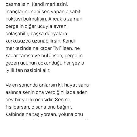
basmalısın. Kendi merkezini, 
inançlarını, seni sen yapan o sabit 
noktayı bulmalısın. Ancak o zaman 
pergelin diğer ucuyla evreni 
dolaşabilir, başka dünyalara 
korkusuzca uzanabilirsin. Kendi 
merkezinde ne kadar "iyi" isen, ne 
kadar tamsa ve bütünsen, pergelin 
gezen ucunun dokunduğu her şey o 
iyilikten nasibini alır.
Ve en sonunda anlarsın ki, hayat sana 
aslında senin ona verdiğini iade eden 
dev bir yankı odasıdır. Sen ne 
fısıldarsan, o sana onu bağırır. 
Kalbinde ne taşıyorsan, yoluna onu 
çıkarır. Sevgi bir arayışın sonucu değil, 
bir varoluş biçiminin doğal bir 
neticesidir. Sen iyi ol. Sen hesapsız ol. 